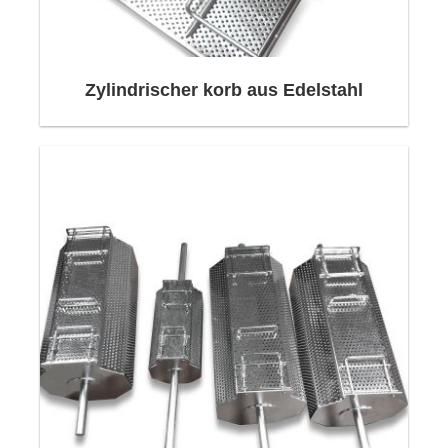
sie modernste Anlagenreinigungs- und
Beschichtungsqualität.
Durch die prozessspezifisch ausgewählten
Zylindrischer korb aus Edelstahl
Materialien unserer erfahrenen Ingenieure sind
Korb aus perforiertem Edelstahl
über Jahre
beständig gegen aggressive Waschchemikalien
und Temperaturen.
Um beste Ergebnisse bei der
Ultraschallreinigung zu erzielen, sollte das
Reinigungsgut nicht direkt auf dem Boden des
Ultraschallbades liegen. Mit dem Hängekorb für
Eurosonic Ultraschall-Reinigungsgeräte können
Sie Instrumente, Prothesen und andere
Gegenstände zur optimalen Reinigung in das
Ultraschallbad legen. Der Korb besteht aus
Korb