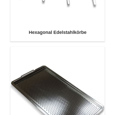
aus perforiertem Edelstahl
, damit die Werkzeuge
nach der Reinigung leicht entleert werden
können.
Hexagonal Edelstahlkörbe
Korb aus perforiertem Edelstahl
werden auch für
Eurosonic 3D und Eurosonic Energy
Ultraschallreinigungsgeräte verwendet, um die
Kanten und Enden von scharfen Instrumenten
vor Beschädigungen zu schützen. Dank der
Löcher in den Lochblechkörben ist auch eine
Sterilisation der Instrumente im Inneren möglich.
Darüber hinaus
Korb aus perforiertem Edelstahl
in zahlreichen Branchen in der Automobil-,