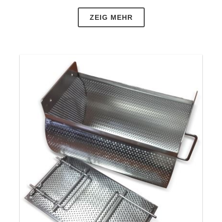
reduziert, während die Kapazität der
ZEIG MEHR
Waschmaschinen erhöht wird.
Korb aus perforiertem Edelstahl
sind je nach
Wunsch und Bedarf in unterschiedlichen
Lochdurchmessern, Poren, Sondergrößen und
kundenspezifischen Ausführungen erhältlich.
Korb aus perforiertem Edelstahl
werden je nach
zu tragendem Gewicht aus unterschiedlichen
Blechkombinationen für den Kunden optimiert;
Ausgestattet mit Antriebselementen,
Kunststoffteilen, Deckeltypen, Griffen,
Beschriftungsschildern und Waschzubehör bietet