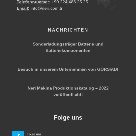
Telefonnummer:
+90 224 483 25 25
Email:
info@neri.com.tr
NACHRICHTEN
Sonderladungsträger Batterie und
Batteriekomponenten
Mithilfe der höhenverstellbaren Ebenen, wird
Besuch in unserem Unternehmen von GÖRSİAD!
ergonomisches Arbeiten ermöglicht. Wir bieten
Ihnen die Eurokästen in unterschiedlichen
Neri Makina Produktionskatalog – 2022
Größen, Formen und Variationen an.
veröffentlicht!
Folge uns
Folge uns