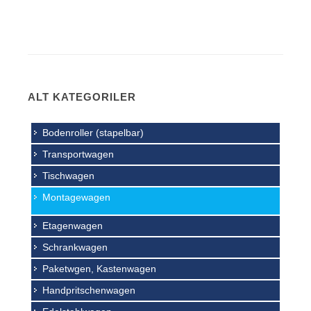
Eurokasten- Transportwagen eignen sich
hervorragend zur Montage und
Kommisionierarbeitsplätze. Die Ware lassen sich
sicher lagern und schnell transportieren. Für
ALT KATEGORILER
einen besseren Übersicht und schnellen Zugriff
können die Ebenen schräg eingehängt werden.
Bodenroller (stapelbar)
Transportwagen
Tischwagen
Montagewagen
Etagenwagen
Schrankwagen
Paketwgen, Kastenwagen
Handpritschenwagen