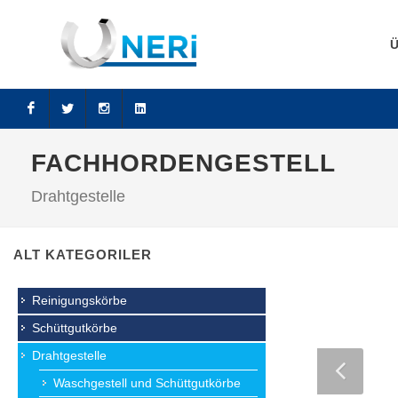
Facebook
Twitter
Instagram
LinkedIn
FACHHORDENGESTELL
Drahtgestelle
ALT KATEGORILER
Reinigungskörbe
Schüttgutkörbe
Drahtgestelle
Waschgestell und Schüttgutkörbe