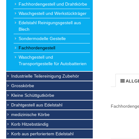
Fachhordengestell und Drahtkörbe
Waschgestell und Werkstückträger
Edelstahl Reinigungsgestell aus
Blech
Sondermodelle Gestelle
Fachhordengestell
Waschgestell und
Transportgestelle für Autobatterien
Industrielle Teilereinigung Zubehör
ALLG
Grosskörbe
Kleine Schüttgutkörbe
Drahtgestell aus Edelstahl
Fachhordenges
medizinische Körbe
Korb Hitzebständig
Korb aus perforiertem Edelstahl